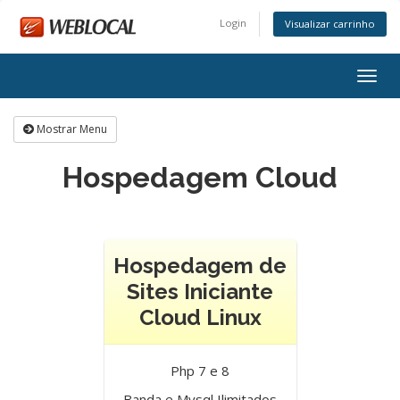
Login
Visualizar carrinho
Alter
nave
Mostrar Menu
Hospedagem Cloud
Hospedagem de
Sites Iniciante
Cloud Linux
Php 7 e 8
Banda e Mysql Ilimitados