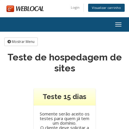
Login
Visualizar carrinho
Alter
nave
Mostrar Menu
Teste de hospedagem de
sites
Teste 15 dias
Somente serão aceito os
testes para quem já tem
um domínio.
O cliente deve solicitar a